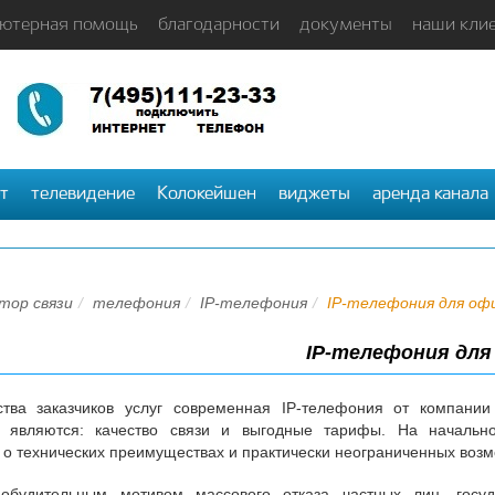
ютерная помощь
благодарности
документы
наши кли
т
телевидение
Колокейшен
виджеты
аренда канала
тор связи
телефония
IP-телефония
IP-телефония для оф
IP-телефония для
тва заказчиков услуг современная IP-телефония от компан
 являются: качество связи и выгодные тарифы. На начальн
о технических преимуществах и практически неограниченных возм
будительным мотивом массового отказа частных лиц, госуд