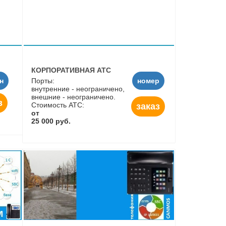
КОРПОРАТИВНАЯ АТС
н
Порты:
номер
внутренние - неограничено,
внешние - неограничено.
з
Стоимость АТС:
заказ
от
25 000 руб.