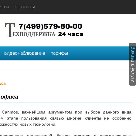
енты
контакты
Заказать услугу
видеонаблюдение
тарифы
иса
 офиса
ии Canmos, важнейшим аргументом при выборе данного вида
ом этапе пользования связью многие клиенты не особенно
ожностях новых технологий.
арственных организаций, бизнес структур и промышленных