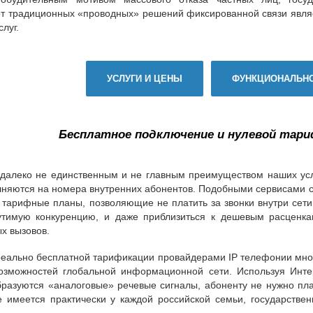
от традиционных «проводных» решений фиксированной связи являе
луг.
УСЛУГИ И ЦЕНЫ
ФУНКЦИОНАЛЬН
Бесплатное подключение и нулевой тари
 далеко не единственным и не главным преимуществом наших услу
няются на номера внутренних абонентов. Подобными сервисами ст
 тарифные планы, позволяющие не платить за звонки внутри сети
утимую конкуренцию, и даже приблизиться к дешевым расценк
х вызовов.
еально бесплатной тарификации провайдерами IP телефонии мног
возможностей глобальной информационной сети. Используя Инте
бразуются «аналоговые» речевые сигналы, абоненту не нужно пла
е имеется практически у каждой российской семьи, государствен