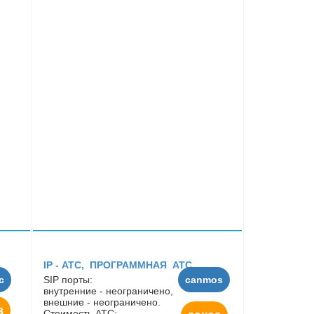
IP - АТC, ПРОГРАММНАЯ АТС
с
SIP порты:
canmos
внутренние - неограничено,
внешние - неограничено.
з
Стоимость АТС: