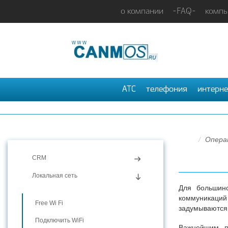
о компании
-FAQ-
компь
АТС
телефония
интерне
Опера
CRM
Локальная сеть
Для большинс
коммуникаций
Free Wi Fi
задумываются 
Подключить WiFi
Важнейшим по