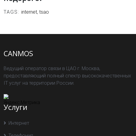
TAGS:
internet
,
tsao
CANMOS
Ведущий оператор связи в ЦАО г. Москва,
предоставляющий полный спектр высококачественных
IT услуг на территории России.
Услуги
Интернет
Телефония