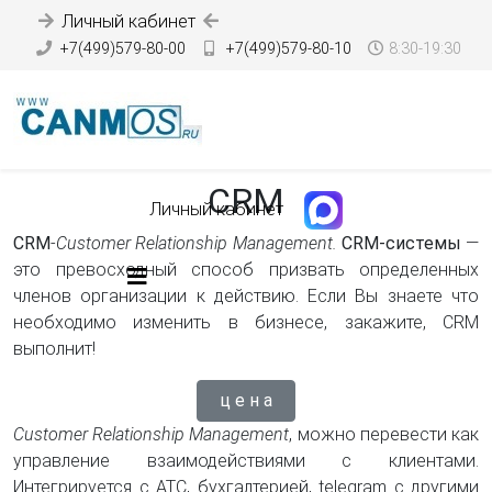
Личный кабинет
+7(499)579-80-00
+7(499)579-80-10
8:30-19:30
CRM
Личный кабинет
CRM
-
Customer Relationship Management.
CRM-системы
—
это превосходный способ призвать определенных
членов организации к действию. Если Вы знаете что
необходимо изменить в бизнесе, закажите, CRM
выполнит!
ц е н а
Customer Relationship Management
, можно перевести как
управление взаимодействиями с клиентами.
Интегрируется с АТС, бухгалтерией, t
elegram
с другими