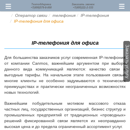
Техподдержка
Заказать звонок
+7(499)579-8-000
+7(495)111-2-333
Оператор связи
телефония
IP-телефония
IP-телефония для офиса
IP-телефония для офиса
Заказать услугу
Для большинства заказчиков услуг современная IP-телефония
от компании Canmos, важнейшим аргументом при выборе
данного вида коммуникаций являются: качество связи и
выгодные тарифы. На начальном этапе пользования связью
многие клиенты не особенно задумываются о технических
преимуществах и практически неограниченных возможностях
новых технологий.
Важнейшим побудительным мотивом массового отказа
частных лиц, государственных организаций, бизнес структур и
промышленных предприятий от традиционных «проводных»
решений фиксированной связи является их неоправданно
высокая цена и до предела ограниченный ассортимент услуг.