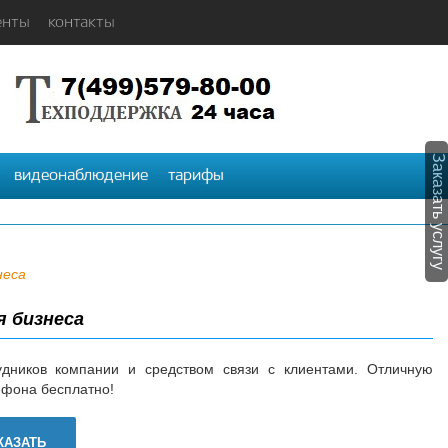
енты
контакты
Заказать услугу
видеонаблюдение
тарифы
неса
я бизнеса
удников компании и средством связи с клиентами. Отличную
ефона бесплатно!
КАЗАТЬ