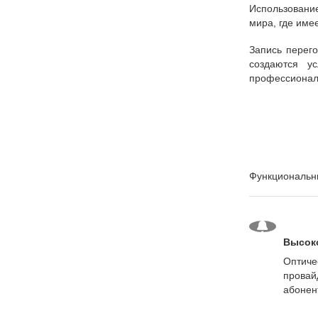
Использовани
мира, где име
Запись перего
создаются у
профессиональ
Функциональны
Высоко
Оптиче
провай
абонен