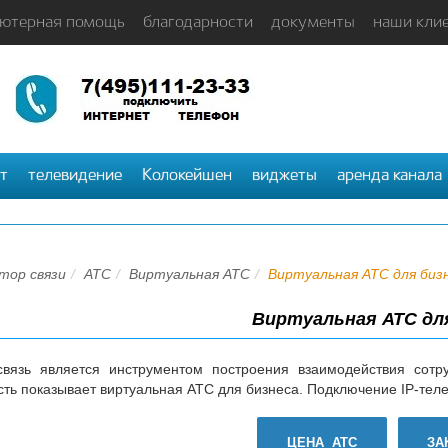
ютерная помощь
благодарности
документы
наши кли
т
телевидение
Колокейшен
виджеты
аренда канала
тор связи
АТС
Виртуальная АТС
Виртуальная АТС для биз
Виртуальная АТС дл
вязь является инструментом построения взаимодействия сотр
сть показывает виртуальная АТС для бизнеса. Подключение IP-тел
ЦЕНА АТС
ЗА