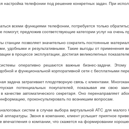
я настройка телефонии под решение конкретных задач. При испол
аться всеми функциями телефонии, потребуется только обратиться 
е помогут, предложив соответствующие категории услуг на очень п
ы станции позволяет значительно сократить постоянные материа
и, удобными и результативными. Такие выгоды от применения ви
зации в процессе эксплуатации, достигая великолепных показателе
стемы оперативно решаются важные бизнес-задачи. Этому сп
удобной и функциональной корпоративной сети с бесплатными пе
ая задача затрагивает плодотворную связь с клиентами. Многока
упуская потенциальных покупателей, показывая им свою заи
в качестве автоматического секретаря. Оно перенаправляет або
информацию, проконсультировать по возникшим вопросам.
аналоговых систем в случае выбора виртуальной АТС для малого 
ой аппаратуры. Звоня в компанию, клиент услышит приятное приве
 впечатления о компании, что скажется на формировании хороше