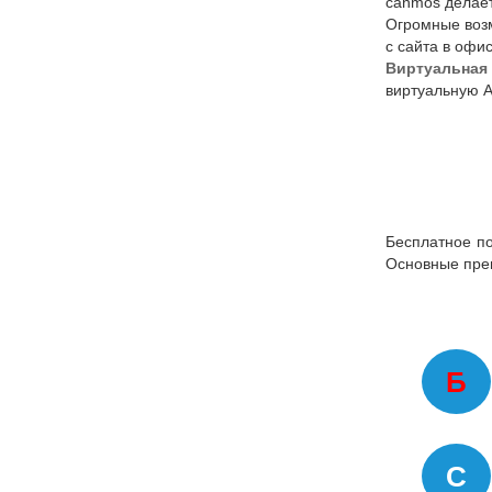
canmos делае
Огромные возм
с сайта в офи
Виртуальная
виртуальную А
Бесплатное п
Основные пре
Б
C