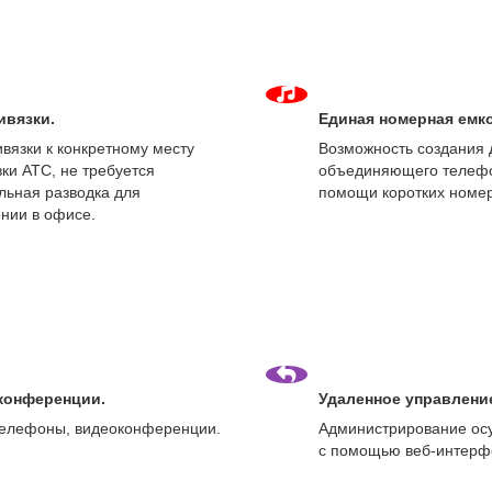
ивязки.
Единая номерная емко
ивязки к конкретному месту
Возможность создания
вки АТС, не требуется
объединяющего телеф
льная разводка для
помощи коротких номер
нии в офисе.
конференции.
Удаленное управлени
елефоны, видеоконференции.
Администрирование ос
с помощью веб-интерф