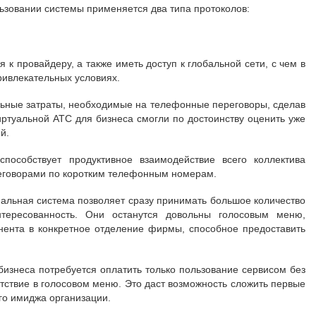
ьзовании системы применяется два типа протоколов:
к провайдеру, а также иметь доступ к глобальной сети, с чем в
ривлекательных условиях.
льные затраты, необходимые на телефонные переговоры, сделав
ртуальной АТС для бизнеса смогли по достоинству оценить уже
й.
особствует продуктивное взаимодействие всего коллектива
реговорами по коротким телефонным номерам.
нальная система позволяет сразу принимать большое количество
нтересованность. Они останутся довольны голосовым меню,
нента в конкретное отделение фирмы, способное предоставить
бизнеса потребуется оплатить только пользование сервисом без
тствие в голосовом меню. Это даст возможность сложить первые
го имиджа организации.