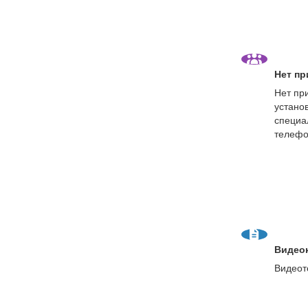
Нет пр
Нет пр
устано
специа
телефо
Видео
Видеот