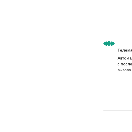
Телема
Автома
с посл
вызова