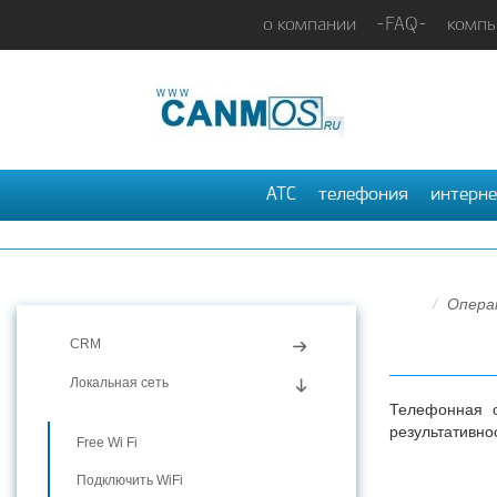
о компании
-FAQ-
компь
АТС
телефония
интерне
Опера
CRM
Локальная сеть
Телефонная с
результативно
Free Wi Fi
Подключить WiFi