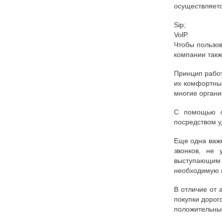
осуществляетс
Sip;
VolP.
Чтобы пользов
компании такж
Принцип работ
их комфортным
многие органи
С помощью си
посредством 
Еще одна важн
звонков, не 
выступающим 
необходимую 
В отличие от 
покупки дорог
положительные