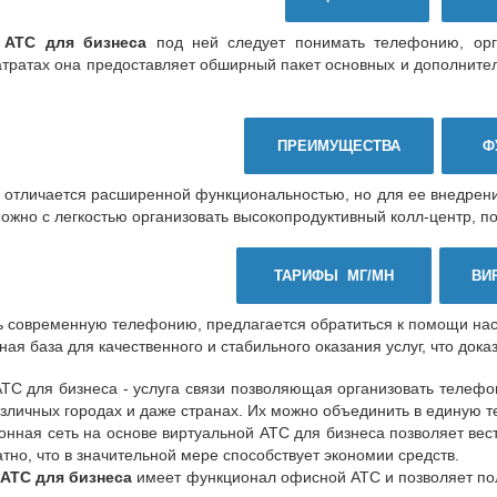
 АТС для бизнеса
под ней следует понимать телефонию, орг
атратах она предоставляет обширный пакет основных и дополните
ПРЕИМУЩЕСТВА
Ф
 отличается расширенной функциональностью, но для ее внедрения
можно с легкостью организовать высокопродуктивный колл-центр, 
ТАРИФЫ МГ/МН
ВИ
ь современную телефонию, предлагается обратиться к помощи на
ная база для качественного и стабильного оказания услуг, что до
ТС для бизнеса - услуга связи позволяющая организовать телефо
зличных городах и даже странах. Их можно объединить в единую т
нная сеть на основе виртуальной АТС для бизнеса позволяет вес
тно, что в значительной мере способствует экономии средств.
 АТС для бизнеса
имеет функционал офисной АТС и позволяет пол