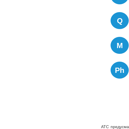
Q
M
Ph
АТС предусма