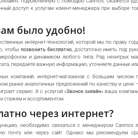
и онлайн», подключенную с помощью Canmos. Окажется уд
енный доступ к услугам клиент-менеджера при выборе т
вам было удобно!
ественных интернет-технологий, которой мы по праву го
го, чтобы
позвонить бесплатно
, достаточно иметь под ру
икрофоном и динамиком любого типа. Ряд нехитрых ман
сата, передаете важную информацию, уточняете данные или
ных компаний, интернет-магазинов с большим числом 
ном рынке аналогичных предложений по качеству и цене –
грает сервис. А с услугой «
Звонок онлайн
» ваша компани
им стажем и ассортиментом.
латно через интернет?
функцию, необходимо связаться с менеджером Canmos
ную почту или через сайт. Однако мы рекомендуем с