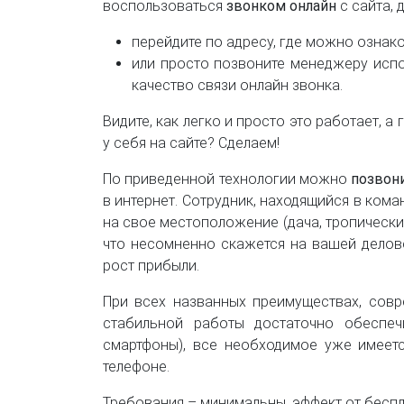
воспользоваться
звонком онлайн
с сайта, д
перейдите по адресу, где можно ознако
или просто позвоните менеджеру испо
качество связи онлайн звонка.
Видите, как легко и просто это работает, 
у себя на сайте? Сделаем!
По приведенной технологии можно
позвон
в интернет. Сотрудник, находящийся в кома
на свое местоположение (дача, тропический
что несомненно скажется на вашей делово
рост прибыли.
При всех названных преимуществах, сов
стабильной работы достаточно обеспеч
смартфоны), все необходимое уже имеетс
телефоне.
Требования – минимальны, эффект от беспл