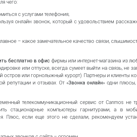
ля чего:
миться с услугами телефония;
льзуя онлайн звонок, который с удовольствием расскаж
а главное – какое замечательное качество связи, слышимос
ить бесплатно в офис
фирмы или интернет-магазина из люб
ндировке или отпуске, всегда сумеет выйти на связь, не з
 остров или горнолыжный курорт). Партнеры и клиенты ко
й репутации и отзывах. От «
Звонка онлайн
» одни плюсы,
ременный телекоммуникационный сервис от Canmos не т
ить стационарные компьютеры гарнитурами, а в мобил
я. Плюс, если еще этого не сделали, рекомендуем устан
атных звонков с сайта – огромен.