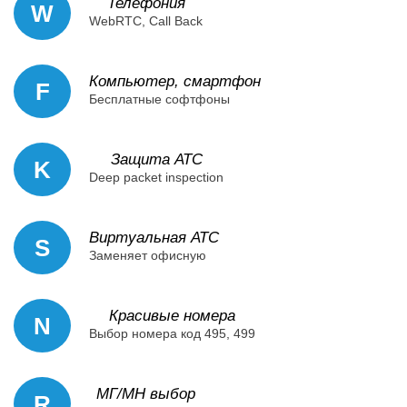
Телефония
W
WebRTC, Call Back
Компьютер, смартфон
F
Бесплатные софтфоны
Защита АТС
K
Deep packet inspection
Виртуальная АТС
S
Заменяет офисную
Красивые номера
N
Выбор номера код 495, 499
МГ/МН выбор
R