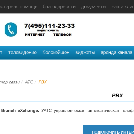
ютерная помощь
благодарности
документы
наши кли
т
телевидение
Колокейшен
виджеты
аренда канала
тор связи
АТС
PBX
PBX
Branch
eXchange.
УАТС управленческая автоматическая телеф
ПОДКЛЮЧИТЬ ИНТЕР