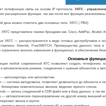
т телефонную связь на основе IP протокола.
УАТС - управленче
ее расширенные функции, так как почти все функции реализован
й день можно отметить два основных типа УАТС ( PBX):
УАТС представлена такими брендами как: Cisco, AddPac, Alcatel, A
ые УАТС — распространяется в виде готовых дистрибутивов и и
ставлены:
Asteris
k, FreeSWITCH. Преимущества данного типа в 
е ограничено вносить изменения в функционал, в обеспечение без
Основные функции
кции любой современной АТС позволяют создать телефонию, ко
 в автоматическом режиме, соединение с нужным абонентом и авт
t — автосекретарь или автоответчик
er — система автодозвона, позволяет дозвониться до абонента и 
 — блокировка нежелательных звонков, ведение черного списка
cords — запись соединений в CDR файл или в базу данных, а так же
ng — автоматическое перенаправление на другой номер внешний или
 перехват звонка в группе
 — перевод звонка командой пример #1 и номер телефона