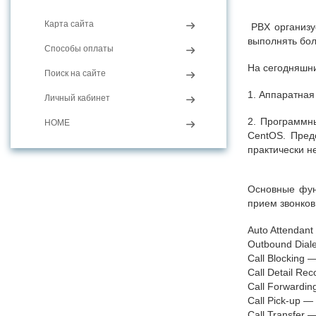
Карта сайта
PBX организуе
выполнять бол
Способы оплаты
На сегодняшни
Поиск на сайте
1. Аппаратная 
Личный кабинет
2. Программн
HOME
CentOS. Пред
практически н
Основные фун
прием звонков
Auto Attendan
Outbound Dial
Call Blocking
Call Detail Re
Call Forwardi
Call Pick-up —
Call Transfer