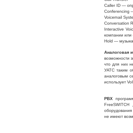
Caller ID — о
Conferencing 
Voicemail Syst
Conversation R
Interactive V
компании или
Hold — музык
Аналоговая и
возможности з
что для них н
УАТС таким об
аналоговым с
использует Vo
PBX
програм
FreeSWITCH д
оборудования
не имеют возм