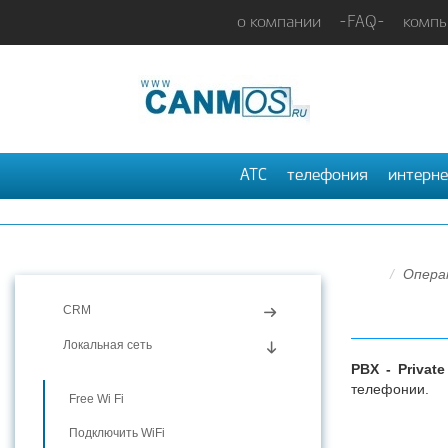
о компании
-FAQ-
компь
АТС
телефония
интерне
Опера
CRM
Локальная сеть
PBX -
Private
телефонии.
Free Wi Fi
Подключить WiFi