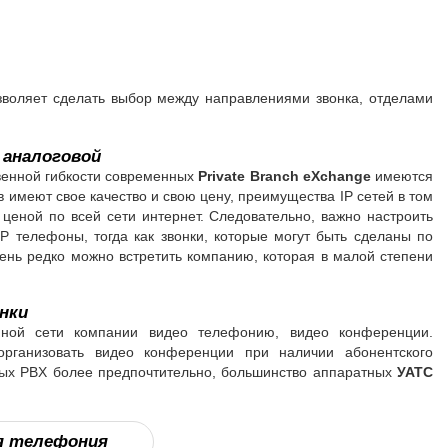
озволяет сделать выбор между направлениями звонка, отделами
 аналоговой
венной гибкости современных
Private
Branch
eXchange
имеются
в имеют свое качество и свою цену, преимущества IP cетей в том
ценой по всей сети интернет. Следовательно, важно настроить
P телефоны, тогда как звонки, которые могут быть сделаны по
нь редко можно встретить компанию, которая в малой степени
нки
ной сети компании видео телефонию, видео конференции.
рганизовать видео конференции при наличии абонентского
ных PBX более предпочтительно, большинство аппаратных
УАТС
я телефония