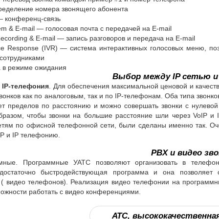
пределение номера звонящего абонента
— конференц-связь
em & E-mail — голосовая почта c передачей на E-mail
ecording & E-mail — запись разговоров и передача на E-mail
oice Response (IVR) — система интерактивных голосовых меню, п
 сотрудниками
а в режиме ожидания
Выбор между IP сетью и
 IP-телефония
. Для обеспечения максимальной ценовой и качест
вонков как по аналоговым, так и по IP-телефонам. Оба типа звонко
ет пределов по расстоянию и можно совершать звонки с нулевой 
разом, чтобы звонки на большие расстояние шли через VoIP и I
етям по офисной телефонной сети, были сделаны именно так. Оче
IP и IP телефонию.
PBX и видео зво
мные. Программные УАТС позволяют организовать в телефон
остаточно быстродействующая программа и она позволяет о
 ( видео телефонов). Реализация видео телефонии на программ
ожности работать с видео конференциями.
АТС, высококачественна