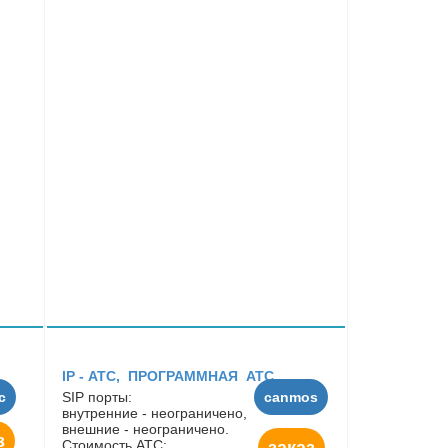
IP - АТC, ПРОГРАММНАЯ АТС
с
SIP порты:
canmos
внутренние - неограничено,
внешние - неограничено.
з
Стоимость АТС:
заказ