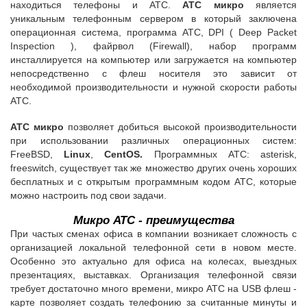
находиться телефоны и АТС.
АТС микро
является
уникальным телефонным сервером в который заключена
операционная система, программа АТС, DPI ( Deep Packet
Inspection ), файрвол (Firewall), набор программ
инсталлируется на компьютер или загружается на компьютер
непосредственно с флеш носителя это зависит от
необходимой производительности и нужной скорости работы
АТС.
АТС микро
позволяет добиться высокой производительности
при использовании различных операционных систем:
FreeBSD,
Linux
,
CentOS.
Программных АТС: asterisk,
freeswitch, существует так же множество других очень хороших
бесплатных и с открытым программным кодом АТС, которые
можно настроить под свои задачи.
Микро АТС - преимущества
При частых сменах офиса в компании возникает сложность с
организацией локальной телефонной сети в новом месте.
Особенно это актуально для офиса на колесах, выездных
презентациях, выставках. Организация телефонной связи
требует достаточно много времени, микро АТС на USB флеш -
карте позволяет создать телефонию за считанные минуты и