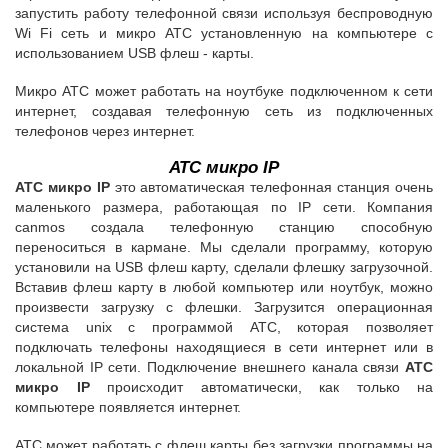
запустить работу телефонной связи используя беспроводную
Wi Fi сеть и микро АТС установленную на компьютере с
использованием USB флеш - карты.
Микро АТС может работать на ноутбуке подключенном к сети
интернет, создавая телефонную сеть из подключенных
телефонов через интернет.
АТС микро IP
АТС микро IP
это автоматическая телефонная станция очень
маленького размера, работающая по IP сети. Компания
canmos создала телефонную станцию способную
переноситься в кармане. Мы сделали программу, которую
установили на USB флеш карту, сделали флешку загрузочной.
Вставив флеш карту в любой компьютер или ноутбук, можно
произвести загрузку с флешки. Загрузится операционная
система unix с программой АТС, которая позволяет
подключать телефоны находящиеся в сети интернет или в
локальной IP сети. Подключение внешнего канала связи
АТС
микро IP
происходит автоматически, как только на
компьютере появляется интернет.
АТС может работать с флеш карты без загрузки программы на