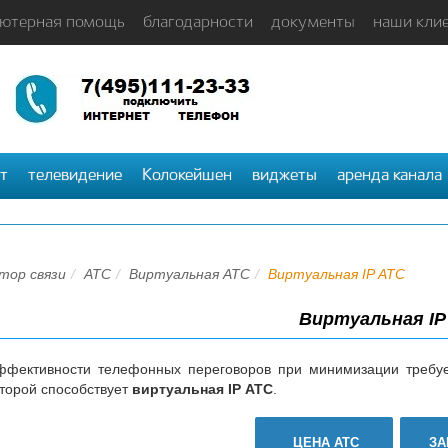
ютерная помощь
благодарности
документы
наши кли
т
телевидение
Колокейшен
виджеты
аренда канала
тор связи
АТС
Виртуальная АТС
Виртуальная IP АТС
Виртуальная IP
фективности телефонных переговоров при минимизации требуе
торой способствует
виртуальная IP АТС
.
ЦЕНА АТС
ЗА