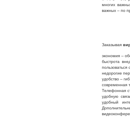
многих важны
важных – по п
Заказывая
ви
экономия – об
быстрота вне
пользоваться 
недорогие пер
удобство – ги
современная т
Телефонная ст
удобную связ
удобный инт
Дополнительн
видеоконфере