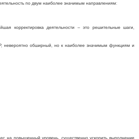
еятельность по двум наиболее значимым направлениям:
йшая корректировка деятельности – это решительные шаги,
IP, невероятно обширный, но к наиболее значимым функциям и
нес на повышенный уровень, существенно ускорить выполнение