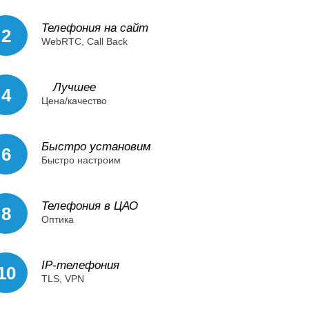
Телефония на сайт
2
WebRTC, Call Back
Лучшее
4
Цена/качество
Быстро установим
6
Быстро настроим
Телефония в ЦАО
8
Оптика
IP-телефония
10
TLS, VPN