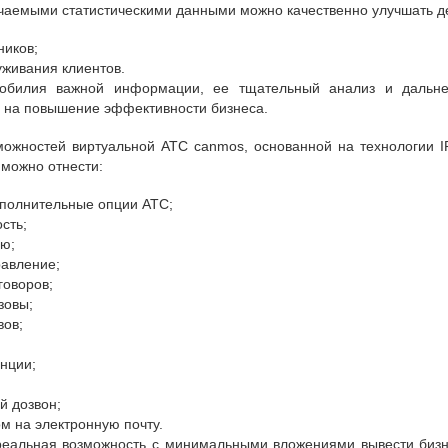
чаемыми статистическими данными можно качественно улучшать д
ников;
уживания клиентов.
обилия важной информации, ее тщательный анализ и дальне
 на повышение эффективности бизнеса.
можностей виртуальной АТС canmos, основанной на технологии 
можно отнести:
ополнительные опции АТС;
сть;
ню;
равление;
говоров;
зовы;
вов;
нции;
й дозвон;
м на электронную почту.
 реальная возможность с минимальными вложениями вывести биз