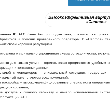
Высокоэффективная виртуал
«Canmos»
альная IP АТС
была быстро подключена, грамотно настроена 
братиться к помощи проверенного оператора. В «Canmos» так
жит своей хорошей репутацией.
отовлена максимально упрощенная схема сотрудничества, включаю
ента для заказа услуги – сделать заказ предлагается удобным с
рмации и контактных данных;
еталей с менеджером – внимательный сотрудник предоставит 
имальный пакет с учетом всех пожеланий;
и настройка – высококвалифицированные специалисты оперативно
ункционирования;
ие доступа к личному кабинету и начало использования сист
эксплуатации АТС.