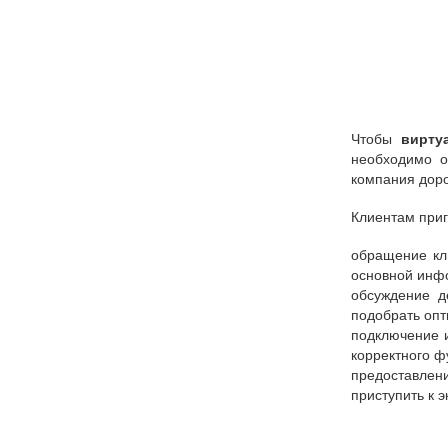
Чтобы
вирту
необходимо о
компания доро
Клиентам приг
обращение кли
основной инфо
обсуждение д
подобрать опт
подключение 
корректного ф
предоставлен
приступить к 