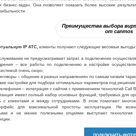
х бизнес-задач. Она позволяет показать более высокие результ
рибыльности.
Преимущества выбора вирт
от canmos
ртуальную IP АТС,
клиенты получают следующие весомые выгоды
служивание не предусматривает затрат, а подключение осуществля
дрения – все работы по подключению и настройке осуществляе
системой очень скоро;
еговоры – общение в разных направлениях по самым низким тари
бкие настройки для подбора оптимальных параметров под решение 
елефония – интеграция с сайтом с применением технологий Call B
анция имеет полный набор основных функций, требуемых для орг
ь с клиентами и между сотрудниками. В этом помогают много
ерфейс для максимальной простоты эксплуатации. Не возн
ыми и не менее полезными опциями выступает технология т
нции.
ПОДКЛЮЧИТЬ ИНТЕР