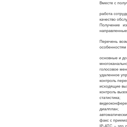
Вместе с полу
работа сотруд
качество обсл
Получение из
направленные
Перечень воз
особенностям 
основные и д
многоканально
голосовое ме
удаленное уп
контроль пере
исходящие вы
контроль вызо
статистика;
видеоконфере
диалплан;
автоматически
факс с приемо
IP-АТС – это