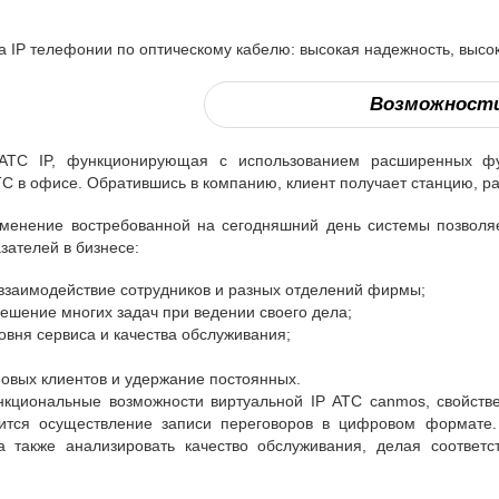
IP телефонии по оптическому кабелю: высокая надежность, высоко
Возможност
АТС IP, функционирующая с использованием расширенных фу
С в офисе. Обратившись в компанию, клиент получает станцию, р
менение востребованной на сегодняшний день системы позволяе
зателей в бизнесе:
взаимодействие сотрудников и разных отделений фирмы;
ешение многих задач при ведении своего дела;
вня сервиса и качества обслуживания;
овых клиентов и удержание постоянных.
кциональные возможности виртуальной IP АТС canmos, свойстве
ится осуществление записи переговоров в цифровом формате.
 а также анализировать качество обслуживания, делая соотве