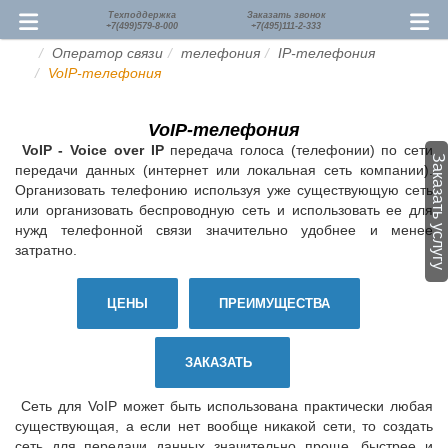
Техподдержка
Заказать звонок
+7(499)579-8-000
+7(495)111-2-333
Оператор связи
телефония
IP-телефония
VoIP-телефония
VoIP-телефония
VoIP - Voice over IP
передача голоса (телефонии) по сети
Заказать услугу
передачи данных (интернет или локальная сеть компании).
Организовать телефонию используя уже существующую сеть
или организовать беспроводную сеть и использовать ее для
нужд телефонной связи значительно удобнее и менее
затратно.
ЦЕНЫ
ПРЕИМУЩЕСТВА
ЗАКАЗАТЬ
Сеть для VoIP может быть использована практически любая
существующая, а если нет вообще никакой сети, то создать
сеть для передачи данных значительно проще, быстрее и