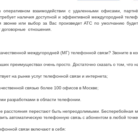
в оперативном взаимодействии с удаленными офисами, партнё
 требует наличия доступной и эффективной междугородней теле
и звонке или выбор за Вас произведет АТС по умолчанию буд
т договорные отношения.
качественной междугородней (МГ) телефонной связи? Звоните в к
аших преимуществах очень просто. Достаточно сказать о том, что 
ствует на рынке услуг телефонной связи и интернета;
чественной связью более 100 офисов в Москве;
ми разработками в области телефонии.
ие расстояния перестают быть непреодолимыми. Бесперебойная 
вить автоматическую телефонную связь с абонентом в любой точке
ефонной связи включают в себя: