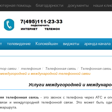
ютерная помощь
благодарности
документы
наши кли
т
телевидение
Колокейшен
виджеты
аренда канала
тор связи
телефония
Телефонная связь
Телефонная связь
 междугородней и международной телефонной связи
Услуги междугородней и междунар
яя телефонная связь
- это звонок с телефона через АТС и оп
вязи и междугородней телефонной связи. Это может быть оди
 маршрута.