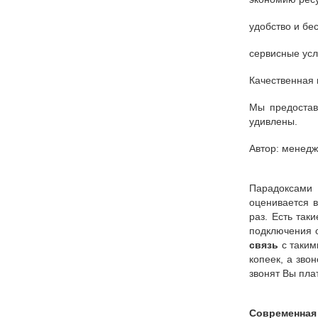
удобство и бе
сервисные усл
Качественная
Мы предостав
удивлены.
Автор: менедж
Парадоксами
оценивается в
раз. Есть так
подключения о
связь
с таким
копеек, а зво
звонят Вы пла
Современная