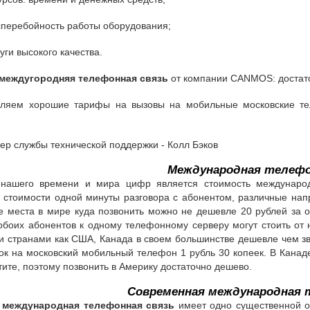
сперебойность работы оборудования;
уги высокого качества.
междугородняя телефонная связь
от компании CANMOS: достаточ
ляем хорошие тарифы на вызовы на мобильные московские те
ер службы технической поддержки - Колл Бэков
Международная телефо
 нашего времени и мира цифр является стоимость междунаро
 стоимости одной минуты разговора с абонентом, различные напр
ие места в мире куда позвонить можно не дешевле 20 рублей за о
боих абонентов к одному телефонному серверу могут стоить от 
и странами как США, Канада в своем большинстве дешевле чем зв
нок на московский мобильный телефон 1 рубль 30 копеек. В Канад
тите, поэтому позвонить в Америку достаточно дешево.
Современная международная 
 международная телефонная связь
имеет одно существенной о