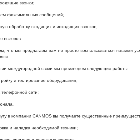
ходящие звонки;
рием факсимильных сообщений;
ную обработку входящих и исходящих звонков;
ю вызовов.
ом, что мы предлагаем вам не просто воспользоваться нашими ус
язи.
нии междугородней связи мы произведем следующие работы:
стройку и тестирование оборудования;
 телефонной сети;
онала.
лугу в компании CANMOS вы получаете существенные преимуществ
овка и наладка необходимой техники;
рсов: времени и денежных средств;