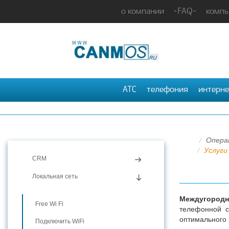
о компании
-FAQ-
компь
АТС
телефония
интерне
Опера
Услуги
CRM
Локальная сеть
Междугородн
Free Wi Fi
телефонной с
оптимального
Подключить WiFi