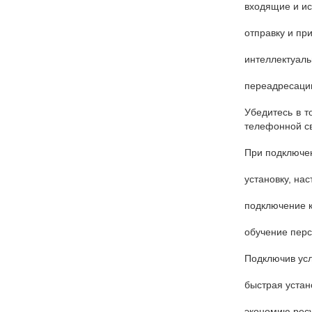
входящие и ис
отправку и п
интеллектуаль
переадресаци
Убедитесь в т
телефонной св
При подключе
установку, на
подключение к
обучение перс
Подключив ус
быстрая устан
экономию ресу