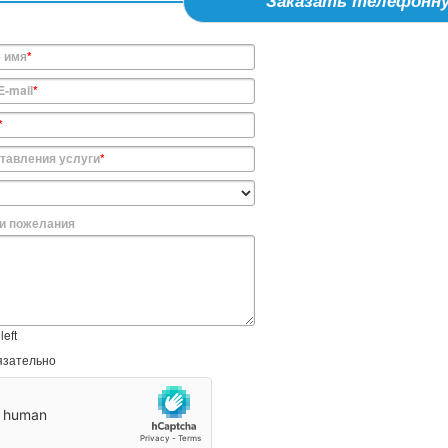
Заказать телефонну
 имя
*
E-mail
*
*
тавления услуги
*
и пожелания
left
язательно