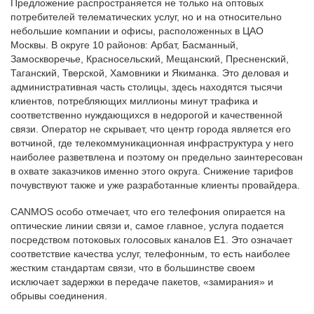
Предложение распространяется не только на оптовых
потребителей телематических услуг, но и на относительно
небольшие компании и офисы, расположенных в ЦАО
Москвы. В округе 10 районов: Арбат, Басманный,
Замоскворечье, Красносельский, Мещанский, Пресненский,
Таганский, Тверской, Хамовники и Якиманка. Это деловая и
административная часть столицы, здесь находятся тысячи
клиентов, потребляющих миллионы минут трафика и
соответственно нуждающихся в недорогой и качественной
связи. Оператор не скрывает, что центр города является его
вотчиной, где телекоммуникационная инфраструктура у него
наиболее разветвлена и поэтому он предельно заинтересован
в охвате заказчиков именно этого округа. Снижение тарифов
почувствуют также и уже разработанные клиенты провайдера.
CANMOS особо отмечает, что его телефония опирается на
оптические линии связи и, самое главное, услуга подается
посредством потоковых голосовых каналов E1. Это означает
соответствие качества услуг, телефонным, то есть наиболее
жестким стандартам связи, что в большинстве своем
исключает задержки в передаче пакетов, «замирания» и
обрывы соединения.