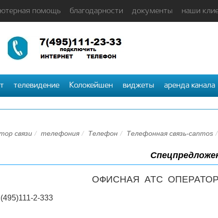
ютерная помощь
благодарности
документы
наши кли
т
телевидение
Колокейшен
виджеты
аренда канала
тор связи
телефония
Телефон
Телефонная связь-canmos
Спецпредложе
ОФИСНАЯ АТС ОПЕРАТОР
(495)111-2-333