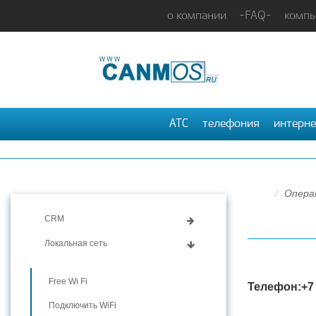
о компании
-FAQ-
компь
АТС
телефония
интерне
Опера
CRM
Локальная сеть
Free Wi Fi
Телефон:+7
Подключить WiFi