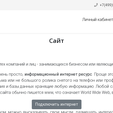
+7(499)
Личный кабинет
Сайт
 тех компаний и лиц - занимающихся бизнесом или являющ
чень просто,
информационный интернет ресурс
. Проще эт
ма или не большого ролика снятого на телефон или проф
ия и базы данных хранящие любую информацию. Любой са
 сайта обычно пишется www, что означает
World Wide Web,
Подключить интернет
ром можно высказывать свои мысли, размещать интере