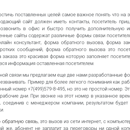
остичь поставленных целей самое важное понять что на эт
родающий сайт должен иметь контакты, посетитель при
озвонить в офис и быстро получить дополнительную 
менные сайты содержат различные формы связи посетител
нлайн консультант, форма обратного вызова, форма зака
отких сообщений, форма обратного вызова это посет
 заказа это красивая форма которую заполняет посетит
вся информация оставленная посетителем.
й связи мы предлагаем еще две нами разработанные форм
званивать. Пример для более легкого понимания как раб
ный номер +7(499)579-8-495, но это не простой номер. 
 рабочие дни. При звонке на этот номер в указанное вр
, соединив с менеджером компании, результатом буде
и.
ю
обратную связь
, это вызов из сети интернет, с компьют
ой же, абонент не заплатит за переговоры ни одной коп