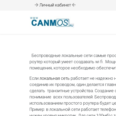
Личный кабинет
Беспроводные локальные сети самые просты
роутер который умеет создавать wi fi . М
помещения, которое необходимо обеспечит
Если
локальная сеть
работает не надежно н
соединив их проводом, один делается глав
сделать транзитные устройства. Создание 
понимание всех пользователей. Беспровод
использованием простого роутера будет це
Пример: в локальной сети работает телефон
нужен уровня микротик. Для сети 100мб\с 