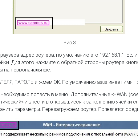
Рис.3
аузера адрес роутера, по умолчанию это 192.168.1.1. Если 
ки. Для этого нажмите с обратной стороны роутера кнопку
ны на первоначальные.
ЕЛЯ, ПАРОЛЬ и жмем ОК. По умолчанию asus имеет Имя пол
ес) необходимо попасть в меню Дополнительные -> WAN (со
тический» и внести в открывшиеся к заполнению ячейки сл
анить параметры. Перезагружаем роутер. Появляется соед