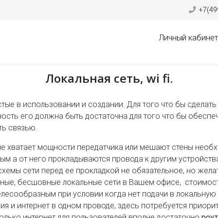
+7(49
Личный кабинет
Локальная сеть, wi fi.
е в использовании и создании. Для того что бы сделать 
ощность его должна быть достаточна для того что бы обес
ь связью.
е хватает мощности передатчика или мешают стены необх
ным а от него прокладываются провода к другим устройст
схемы сети перед ее прокладкой не обязательное, но жела
ные, бесшовные локальные сети в Вашем офисе, стоимост
лесообразным при условии когда нет подачи в локальную 
ия и интернет в одном проводе, здесь потребуется приорит
только интернет для пользователей вполне достаточно
роут