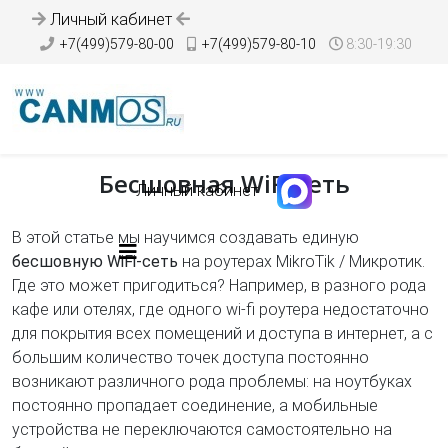
Личный кабинет
+7(499)579-80-00
+7(499)579-80-10
8:30-19:30
Бесшовная WiFi сеть
Личный кабинет
В этой статье мы научимся создавать единую
бесшовную WiFi-сеть
на роутерах MikroTik / Микротик.
Где это может пригодиться? Например, в разного рода
кафе или отелях, где одного wi-fi роутера недостаточно
для покрытия всех помещений и доступа в интернет, а с
большим количество точек доступа постоянно
возникают различного рода проблемы: на ноутбуках
постоянно пропадает соединение, а мобильные
устройства не переключаются самостоятельно на