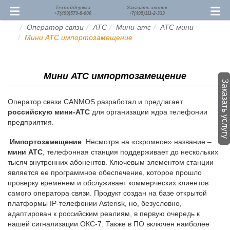
Техподдержка
Заказать звонок
+7(499)579-8-000
+7(495)111-2-333
Оператор связи
АТС
Мини-атс
АТС мини
Мини АТС импортозамещение
Мини АТС импортозамещение
Заказать услугу
Оператор связи CANMOS разработал и предлагает
российскую мини-АТС
для организации ядра телефонии
предприятия.
Импортозамещение
. Несмотря на «скромное» название –
мини АТС
, телефонная станция поддерживает до нескольких
тысяч внутренних абонентов. Ключевым элементом станции
является ее программное обеспечение, которое прошло
проверку временем и обслуживает коммерческих клиентов
самого оператора связи. Продукт создан на базе открытой
платформы IP-телефонии Asterisk, но, безусловно,
адаптирован к российским реалиям, в первую очередь к
нашей сигнализации ОКС-7. Также в ПО включен наиболее