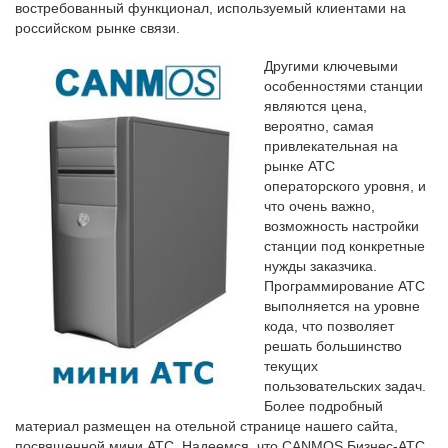
востребованный функционал, используемый клиентами на
российском рынке связи.
Другими ключевыми
особенностями станции
являются цена,
вероятно, самая
привлекательная на
рынке АТС
операторского уровня, и
что очень важно,
возможность настройки
станции под конкретные
нужды заказчика.
Программирование АТС
выполняется на уровне
кода, что позволяет
решать большинство
текущих
пользовательских задач.
Более подробный
материал размещен на отельной странице нашего сайта,
посвященной мини АТС. Надеемся, что CANMOS Бизнес-АТС